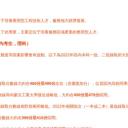
力于培養應用型工程技術人才，服務地方經濟發展。
設了此專業，主要定位于培養服務區域產業的應用型人才。
區內考生，理科）
難度等因素影響會有波動。以下為2022年區內本科一批、二批錄取的大
錄取分數線大約在
460分至480分
左右（含優惠加分），位居區內高校同專
分數線與內蒙古工業大學接近或略低，大約在
450分至470分
區間。
錄取分數線相對前兩所略低。2022年相關批次（一本或二本）最低錄取
分數線大約在
390分至410分
區間。