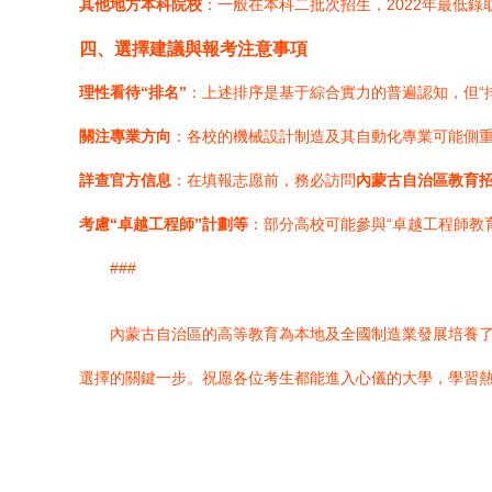
其他地方本科院校
：一般在本科二批次招生，2022年最低錄
四、選擇建議與報考注意事項
理性看待“排名”
：上述排序是基于綜合實力的普遍認知，但“
關注專業方向
：各校的機械設計制造及其自動化專業可能側
詳查官方信息
：在填報志愿前，務必訪問
內蒙古自治區教育
考慮“卓越工程師”計劃等
：部分高校可能參與“卓越工程師教
###
內蒙古自治區的高等教育為本地及全國制造業發展培養
選擇的關鍵一步。祝愿各位考生都能進入心儀的大學，學習