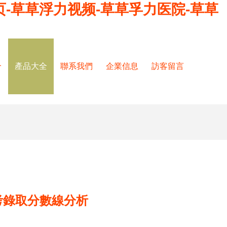
页-草草浮力视频-草草孚力医院-草草
介
產品大全
聯系我們
企業信息
訪客留言
考錄取分數線分析