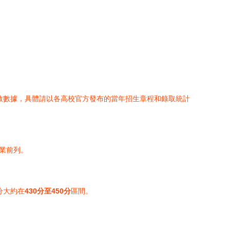
致數據，具體請以各高校官方發布的當年招生章程和錄取統計
業前列。
分大約在
430分至450分
區間。