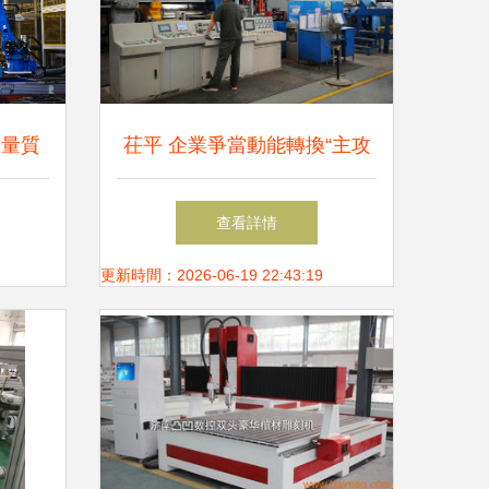
業量質
茌平 企業爭當動能轉換“主攻
基
手” 機械制造突圍之路
查看詳情
更新時間：2026-06-19 22:43:19