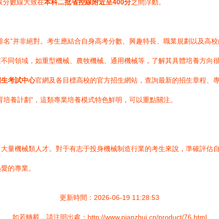
取分數線大致在
本科二批省控線附近至400分
之間浮動。
排名”并非絕對。考生應結合自身高考分數、興趣特長、職業規劃以及高
重不同領域，如重型機械、農牧機械、通用機械等，了解其具體培養方向
招生考試中心
官網及各目標高校的官方招生網站，查詢最新的招生章程、專
育培養計劃”，這類專業培養模式特色鮮明，可以重點關注。
了大量機械類人才。對于有志于投身機械制造行業的考生來說，準確評估
熱愛的專業。
更新時間：2026-06-19 11:28:53
如若轉載，請注明出處：http://www.pianzhui.cn/product/76.html