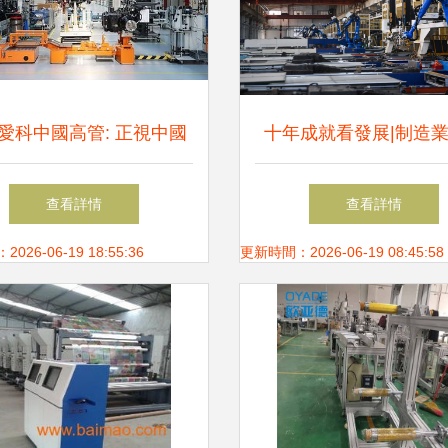
愛科中國高管: 正視中國
十年成就看發展|制造
下行壓力,愛科將在中國
齊升筑牢實體經濟根
查看詳情
查看詳情
全球化制造典范丨農機破
26-06-19 18:55:36
更新時間：2026-06-19 08:45:58
局者說系列報道之三