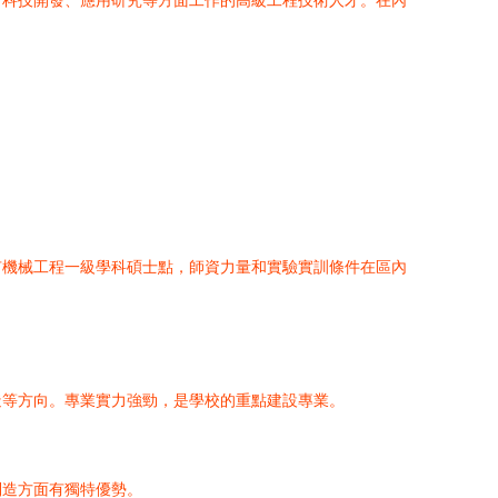
、科技開發、應用研究等方面工作的高級工程技術人才。在內
有機械工程一級學科碩士點，師資力量和實驗實訓條件在區內
造等方向。專業實力強勁，是學校的重點建設專業。
制造方面有獨特優勢。